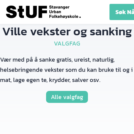
LINJER
ELEV
UTLEIE
OM
KONT
Søk N
INFO
SKOLEN
Ville vekster og sanking
VALGFAG
Vær med på å sanke gratis, ureist, naturlig,
helsebringende vekster som du kan bruke til og i
mat, lage egen te, krydder, salver osv.
Alle valgfag