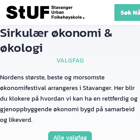
LINJER
ELEV
UTLEIE
OM
KONT
Søk N
INFO
SKOLEN
Sirkulær økonomi &
økologi
VALGFAG
Nordens største, beste og morsomste
økonomifestival arrangeres i Stavanger. Her blir
du klokere på hvordan vi kan ha en rettferdig og
gjenoppbyggende økonomi bygd på samarbeid
og likeverd.
Alle valgfag