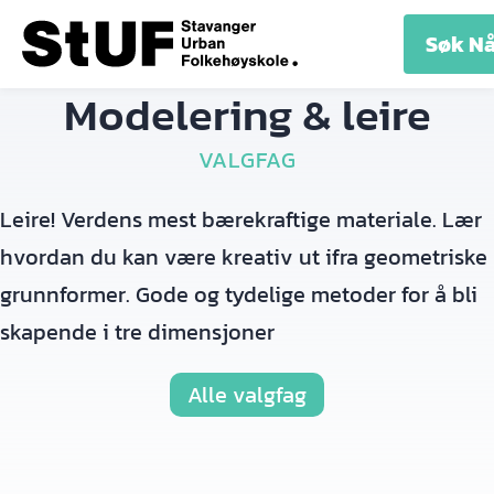
LINJER
ELEV
UTLEIE
OM
KONT
Søk N
INFO
SKOLEN
Modelering & leire
VALGFAG
Leire! Verdens mest bærekraftige materiale. Lær
hvordan du kan være kreativ ut ifra geometriske
grunnformer. Gode og tydelige metoder for å bli
skapende i tre dimensjoner
Alle valgfag