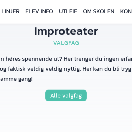
LINJER
ELEV INFO
UTLEIE
OM SKOLEN
KON
Improteater
VALGFAG
n høres spennende ut? Her trenger du ingen erfari
 og faktisk veldig veldig nyttig. Her kan du bli try
 samme gang!
Alle valgfag