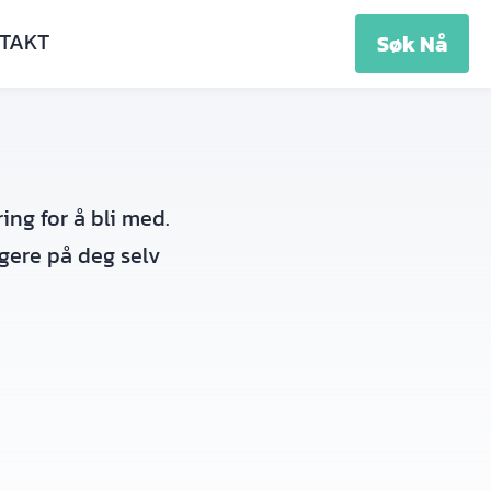
TAKT
Søk Nå
ng for å bli med.
ggere på deg selv