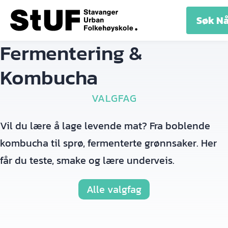
LINJER
ELEV
UTLEIE
OM
KONT
Søk N
INFO
SKOLEN
Fermentering &
Kombucha
VALGFAG
Vil du lære å lage levende mat? Fra boblende
kombucha til sprø, fermenterte grønnsaker. Her
får du teste, smake og lære underveis.
Alle valgfag