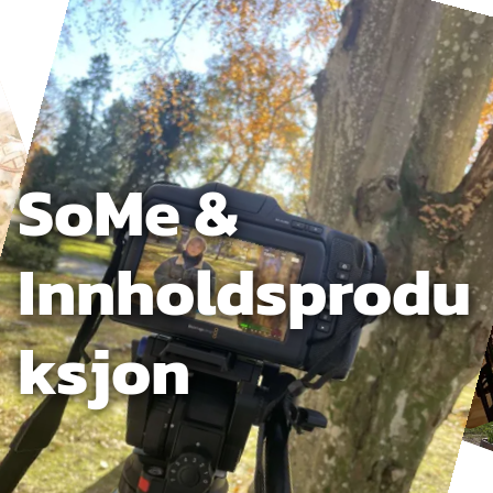
SoMe &
Innholdsprodu
ksjon