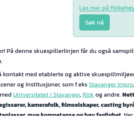
Les mer på Folkehø
Søk nå
or! På denne skuespillerlinjen får du også samspi
.
 kontakt med etablerte og aktive skuespillmiljøer.
cener og institusjoner, som f.eks
Stavanger Impro
 med
Universitetet i Stavanger
,
Risk
og andre.
Nett
regissører, kamerafolk, filmselskaper, casting byr
eplasser, mye kompetanse og høy faglighet.
Her 
spille med inspirerende miljøer og mennesker.