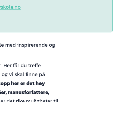
yskole.no
lle med inspirerende og
 Her får du treffe
, og vi skal finne på
opp her er det høy
åer, manusforfattere,
er det rike muligheter til