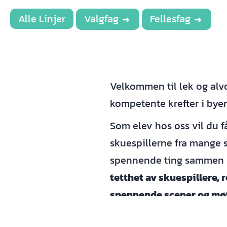
Alle Linjer
Valgfag
Fellesfag
Velkommen til lek og alv
kompetente krefter i byen
Som elev hos oss vil du få
skuespillerne fra mange s
spennende ting sammen
tetthet av skuespillere, 
spennende scener og møt
å knytte nettverk og sam