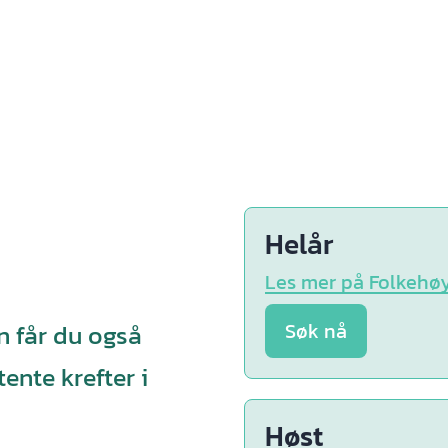
Helår
Les mer på Folkehø
n får du også
Søk nå
nte krefter i
Høst