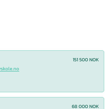
151 500 NOK
yskole.no
68 000 NOK