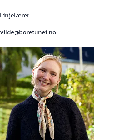
Linjelærer
vilde@boretunet.no