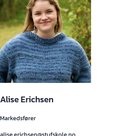
Alise Erichsen
Markedsfører
alise.erichsen@stufskole.no