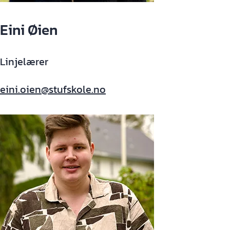
Eini Øien
Linjelærer
eini.oien@stufskole.no